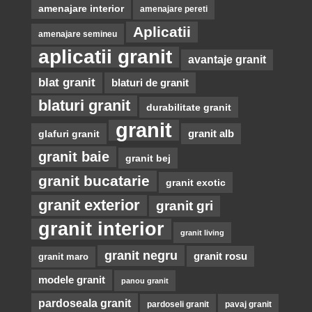
amenajare interior
amenajare pereti
Aplicatii
amenajare semineu
aplicatii granit
avantaje granit
blat granit
blaturi de granit
blaturi granit
durabilitate granit
granit
glafuri granit
granit alb
granit baie
granit bej
granit bucatarie
granit exotic
granit exterior
granit gri
granit interior
granit living
granit negru
granit rosu
granit maro
modele granit
panou granit
pardoseala granit
pardoseli granit
pavaj granit