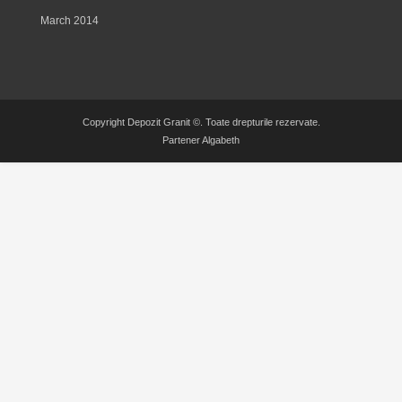
March 2014
Copyright Depozit Granit ©. Toate drepturile rezervate.
Partener
Algabeth