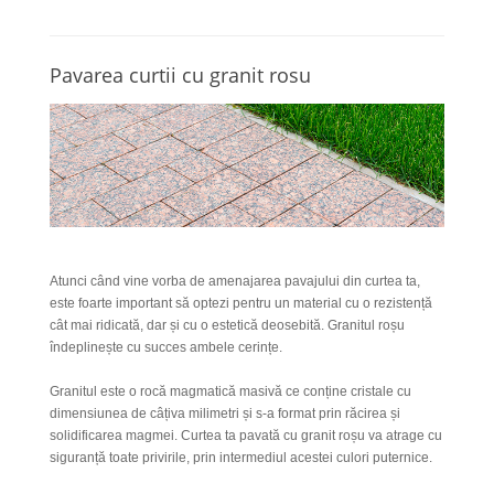
Pavarea curtii cu granit rosu
Atunci când vine vorba de amenajarea pavajului din curtea ta,
este foarte important să optezi pentru un material cu o rezistență
cât mai ridicată, dar și cu o estetică deosebită. Granitul roșu
îndeplinește cu succes ambele cerințe.
Granitul este o rocă magmatică masivă ce conține cristale cu
dimensiunea de câțiva milimetri și s-a format prin răcirea și
solidificarea magmei. Curtea ta pavată cu granit roșu va atrage cu
siguranță toate privirile, prin intermediul acestei culori puternice.