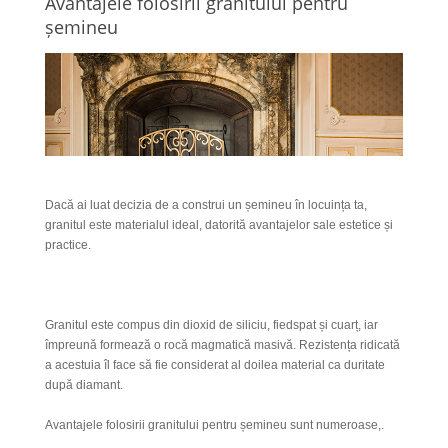
Avantajele folosirii granitului pentru
șemineu
Dacă ai luat decizia de a construi un șemineu în locuința ta,
granitul este materialul ideal, datorită avantajelor sale estetice și
practice.
Granitul este compus din dioxid de siliciu, fiedspat și cuarț, iar
împreună formează o rocă magmatică masivă. Rezistența ridicată
a acestuia îl face să fie considerat al doilea material ca duritate
după diamant.
Avantajele folosirii granitului pentru șemineu sunt numeroase,.