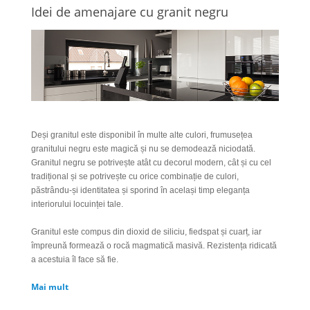
Idei de amenajare cu granit negru
Deși granitul este disponibil în multe alte culori, frumusețea
granitului negru este magică și nu se demodează niciodată.
Granitul negru se potrivește atât cu decorul modern, cât și cu cel
tradițional și se potrivește cu orice combinație de culori,
păstrându-și identitatea și sporind în același timp eleganța
interiorului locuinței tale.
Granitul este compus din dioxid de siliciu, fiedspat și cuarț, iar
împreună formează o rocă magmatică masivă. Rezistența ridicată
a acestuia îl face să fie.
Mai mult