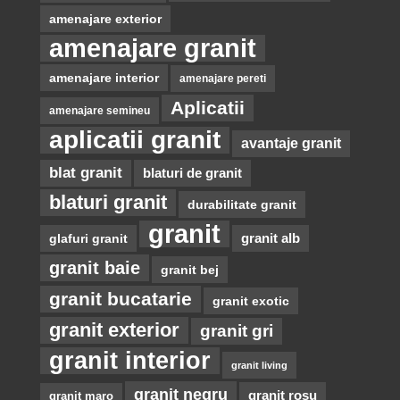
amenajare exterior
amenajare granit
amenajare interior
amenajare pereti
Aplicatii
amenajare semineu
aplicatii granit
avantaje granit
blat granit
blaturi de granit
blaturi granit
durabilitate granit
granit
glafuri granit
granit alb
granit baie
granit bej
granit bucatarie
granit exotic
granit exterior
granit gri
granit interior
granit living
granit negru
granit rosu
granit maro