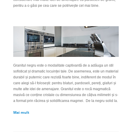
pentru a o găsi pe cea care se potrivește cel mai bine.
Granitul negru este o modalitate captivantă de a adăuga un stil
sofisticat șI dramatic locuinței tale. De asemenea, este un material
durabil și puternic care rezistă foarte bine, indiferent de modul în
care alegi să-l folosești: pentru blaturi, pardoseli, pereți, glafuri și
multe alte idei de amenajare.
Granitul este o rocă magmatică
masivă ce conține cristale cu dimensiunea de câțiva milimetri și s-
a format prin răcirea și solidificarea magmei.
De la negru solid la.
Mai mult