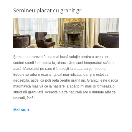
Semineu placat cu granit gri
Șemineul reprezintă cea mai bună soluție pentru a avea un
confort sporit în locuința ta, atunci când sunt temperaturi scăzute
afară. Materialul pe care îl folosești la placarea șemineului,
trebuie să aibă o rezistență cât mai ridicată, dar și o estetică
deosebită, astfel că poți opta pentru granit gri. Granitul este o rocă
magmatică masivă ce ia naștere la adâncimi mari și formează o
structură granulată. Această piatră naturală are o duritate atât de
ridicată, încât.
Mai mult