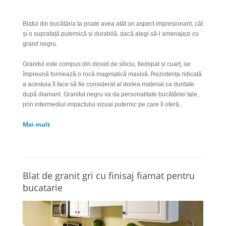
Blatul din bucătăria ta poate avea atât un aspect impresionant, cât
și o suprafață puternică și durabilă, dacă alegi să-l amenajezi cu
granit negru.
Granitul este compus din dioxid de siliciu, fiedspat și cuarț, iar
împreună formează o rocă magmatică masivă. Rezistența ridicată
a acestuia îl face să fie considerat al doilea material ca duritate
după diamant. Granitul negru va da personalitate bu
cătăriei tale,
prin intermediul impactului vizual puternic pe care îl oferă..
Mai mult
Blat de granit gri cu finisaj fiamat pentru
bucatarie