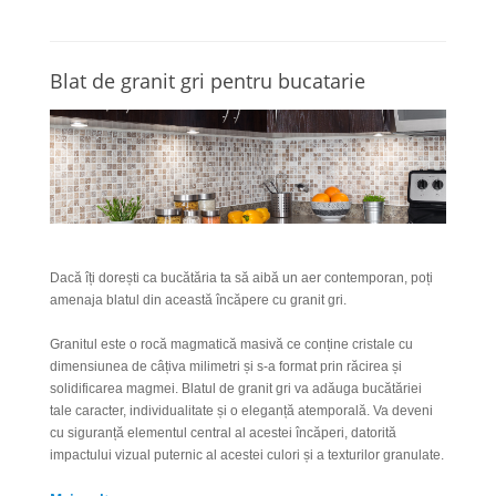
Blat de granit gri pentru bucatarie
Dacă îți dorești ca bucătăria ta să aibă un aer contemporan, poți
amenaja blatul din această încăpere cu granit gri.
Granitul este o rocă magmatică masivă ce conține cristale cu
dimensiunea de câțiva milimetri și s-a format prin răcirea și
solidificarea magmei. Blatul de granit gri va adăuga bucătăriei
tale caracter, individualitate și o eleganță atemporală. Va deveni
cu siguranță elementul central al acestei încăperi, datorită
impactului vizual puternic al acestei culori și a texturilor granulate.