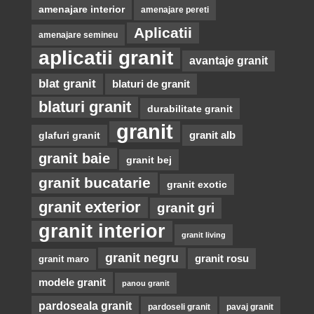
amenajare interior
amenajare pereti
Aplicatii
amenajare semineu
aplicatii granit
avantaje granit
blat granit
blaturi de granit
blaturi granit
durabilitate granit
granit
glafuri granit
granit alb
granit baie
granit bej
granit bucatarie
granit exotic
granit exterior
granit gri
granit interior
granit living
granit negru
granit rosu
granit maro
modele granit
panou granit
pardoseala granit
pardoseli granit
pavaj granit