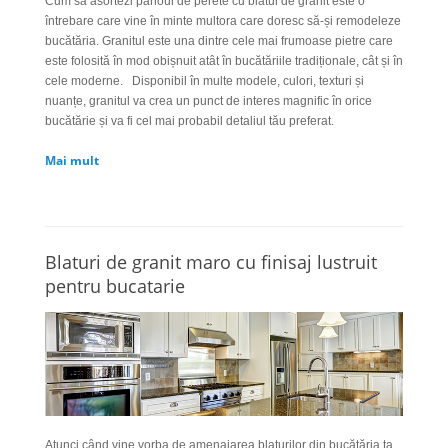
Cum să asortezi panoul de perete cu blatul de granit este o
întrebare care vine în minte multora care doresc să-și remodeleze
bucătăria. Granitul este una dintre cele mai frumoase pietre care
este folosită în mod obișnuit atât în bucătăriile tradiționale, cât și în
cele moderne.
Disponibil în multe modele, culori, texturi și
nuanțe, granitul va crea un punct de interes magnific în orice
bucătărie și va fi cel mai probabil detaliul tău preferat.
Mai mult
Blaturi de granit maro cu finisaj lustruit
pentru bucatarie
Atunci când vine vorba de amenajarea blatu
rilor
din bucătăria ta,