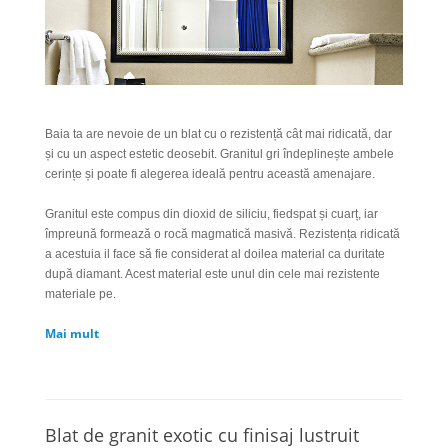
Baia ta are nevoie de un blat cu o rezistență cât mai ridicată, dar
și cu un aspect estetic deosebit. Granitul gri îndeplinește ambele
cerințe și poate fi alegerea ideală pentru această amenajare.
Granitul este compus din dioxid de siliciu, fiedspat și cuarț, iar
împreună formează o rocă magmatică masivă. Rezistența ridicată
a acestuia il face să fie considerat al doilea material ca duritate
după diamant. Acest material este unul din cele mai rezistente
materiale pe.
Mai mult
Blat de granit exotic cu finisaj lustruit