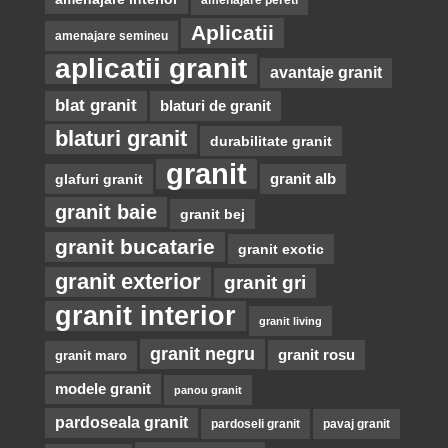
Aplicatii
amenajare semineu
aplicatii granit
avantaje granit
blat granit
blaturi de granit
blaturi granit
durabilitate granit
granit
glafuri granit
granit alb
granit baie
granit bej
granit bucatarie
granit exotic
granit exterior
granit gri
granit interior
granit living
granit negru
granit rosu
granit maro
modele granit
panou granit
pardoseala granit
pardoseli granit
pavaj granit