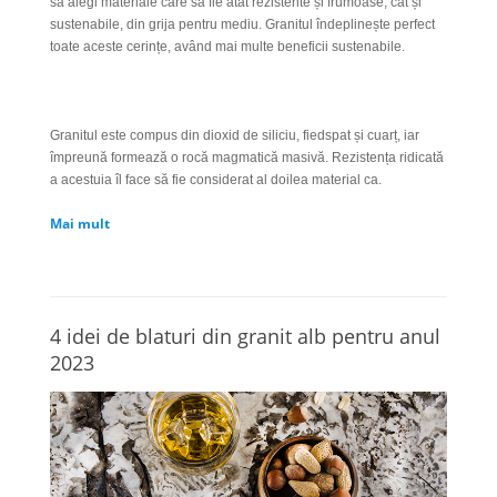
să alegi materiale care să fie atât rezistente și frumoase, cât și
sustenabile, din grija pentru mediu. Granitul îndeplinește perfect
toate aceste cerințe, având mai multe beneficii sustenabile.
Granitul este compus din dioxid de siliciu, fiedspat și cuarț, iar
împreună formează o rocă magmatică masivă. Rezistența ridicată
a acestuia îl face să fie considerat al doilea material ca.
Mai mult
4 idei de blaturi din granit alb pentru anul
2023