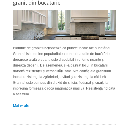
granit din bucatarie
Blaturile de granit funcționează ca puncte focale ale bucătăriei.
Granitul își menține popularitatea pentru blaturile de bucătărie,
deoarece arată elegant, este dispobibil în diferite nuanțe și
durează decenii. De asemenea, și-a păstrat locul în bucătării
datorită rezistenței și versatilității sale. Alte calități ale granitului
includ rezistența la zgârieturi, lovituri și rezistența la căldură.
Granitul este compus din dioxid de siliciu, fiedspat și cuarț, iar
împreună formează o rocă magmatică masivă. Rezistența ridicată
a acestuia.
Mai mult