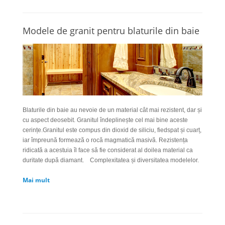
Modele de granit pentru blaturile din baie
Blaturile din baie au nevoie de un material cât mai rezistent, dar
și
cu aspect deosebit. Granitul
îndeplinește
cel mai bine aceste
cerințe.
Granitul este compus din dioxid de siliciu, fiedspat
și
cuarț,
iar
împreună
formează o rocă magmatică masivă. Rezistența
ridicată a acestuia
îl
face să fie considerat al doilea material ca
duritate după diamant.
Complexitatea
și
diversitatea modelelor.
Mai mult