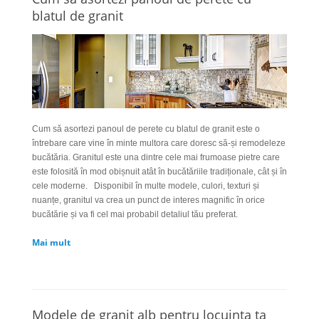
blatul de granit
Cum să asortezi panoul de perete cu blatul de granit este o
întrebare care vine în minte multora care doresc să-și remodeleze
bucătăria. Granitul este una dintre cele mai frumoase pietre care
este folosită în mod obișnuit atât în bucătăriile tradiționale, cât și în
cele moderne.
Disponibil în multe modele, culori, texturi și
nuanțe, granitul va crea un punct de interes magnific în orice
bucătărie și va fi cel mai probabil detaliul tău preferat.
Mai mult
Modele de granit alb pentru locuinta ta