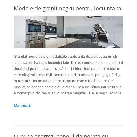
Modele de granit negru pentru locuinta ta
Granitul negru este o modalitate captivantă de a adăuga un stil
sofisticat șI dramatic locuinței tale. De asemenea, este un material
durabil și puternic care rezistă foarte bine, indiferent de modul în
care alegi să-l folosești: pentru blaturi, pardoseli, pereți, glafuri și
multe alte idei de amenajare.
Granitul este o rocă magmatică
masivă ce conține cristale cu dimensiunea de câțiva milimetri și s-
a format prin răcirea și solidificarea magmei.
De la negru solid la.
Mai mult
Cum sa asortezi panoul de perete cu