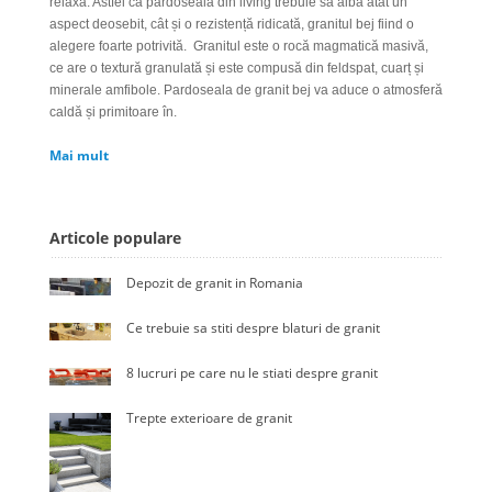
relaxa. Astfel că pardoseala din living trebuie să aibă atât un
aspect deosebit, cât și o rezistență ridicată, granitul bej fiind o
alegere foarte potrivită. Granitul este o rocă magmatică masivă,
ce are o textură granulată și este compusă din feldspat, cuarț și
minerale amfibole. Pardoseala de granit bej va aduce o atmosferă
caldă și primitoare în.
Mai mult
Articole populare
Depozit de granit in Romania
Ce trebuie sa stiti despre blaturi de granit
8 lucruri pe care nu le stiati despre granit
Trepte exterioare de granit