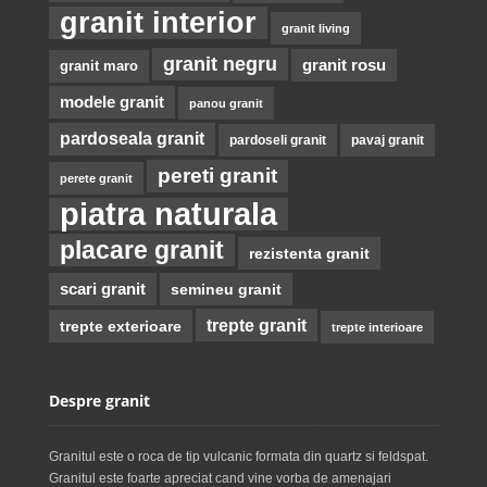
granit interior
granit living
granit negru
granit rosu
granit maro
modele granit
panou granit
pardoseala granit
pardoseli granit
pavaj granit
pereti granit
perete granit
piatra naturala
placare granit
rezistenta granit
scari granit
semineu granit
trepte granit
trepte exterioare
trepte interioare
Despre granit
Granitul este o roca de tip vulcanic formata din quartz si feldspat.
Granitul este foarte apreciat cand vine vorba de amenajari