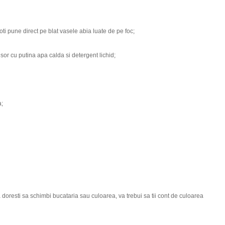
poti pune direct pe blat vasele abia luate de pe foc;
usor cu putina apa calda si detergent lichid;
a;
aca doresti sa schimbi bucataria sau culoarea, va trebui sa tii cont de culoarea