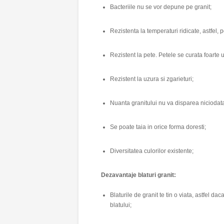
Bacteriile nu se vor depune pe granit;
Rezistenta la temperaturi ridicate, astfel, 
Rezistent la pete. Petele se curata foarte 
Rezistent la uzura si zgarieturi;
Nuanta granitului nu va disparea niciodat
Se poate taia in orice forma doresti;
Diversitatea culorilor existente;
Dezavantaje blaturi granit:
Blaturile de granit te tin o viata, astfel d
blatului;