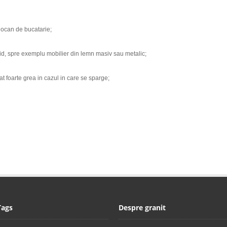
ciocan de bucatarie;
id, spre exemplu mobilier din lemn masiv sau metalic;
t foarte grea in cazul in care se sparge;
Tags
Despre granit