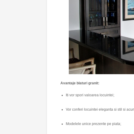
Avantaje blaturi granit:
Iti vor spori valoarea locuintei;
Vor conferi locuintei eleganta si stil si acu
Modelele unice prezente pe piata;