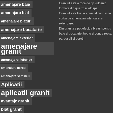
Granitul este o roca de tip vulcanic
amenajare baie
formata din quartz si feldspat.
amenajare blat
Granitul este foarte apreciat cand vine
vorba de amenajari interioare si
amenajare blaturi
exterioare.
Din granit se pot efectua blaturi pentru
amenajare bucatarie
baie si bucatarie, trepte si contratrepte,
amenajare exterior
pardoseli si pereti.
amenajare
granit
amenajare interior
amenajare pereti
amenajare semineu
Aplicatii
aplicatii granit
avantaje granit
blat granit