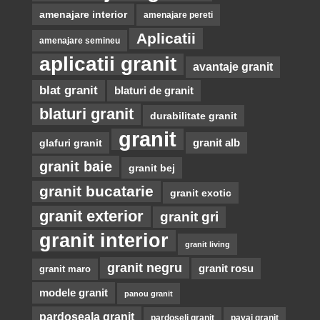
amenajare interior
amenajare pereti
Aplicatii
amenajare semineu
aplicatii granit
avantaje granit
blat granit
blaturi de granit
blaturi granit
durabilitate granit
granit
glafuri granit
granit alb
granit baie
granit bej
granit bucatarie
granit exotic
granit exterior
granit gri
granit interior
granit living
granit negru
granit rosu
granit maro
modele granit
panou granit
pardoseala granit
pardoseli granit
pavaj granit