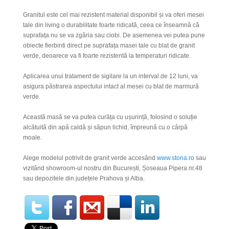
Granitul este cel mai rezistent material disponibil și va oferi mesei
tale din living o durabilitate foarte ridicată, ceea ce înseamnă că
suprafața nu se va zgâria sau ciobi. De asemenea vei putea pune
obiecte fierbinti direct pe suprafața masei tale cu blat de granit
verde, deoarece va fi foarte rezistentă la temperaturi ridicate.
Aplicarea unui tratament de sigilare la un interval de 12 luni, va
asigura păstrarea aspectului intact al mesei cu blat de marmură
verde.
Această masă se va putea curăța cu ușurință, folosind o soluție
alcătuită din apă caldă și săpun lichid, împreună cu o cârpă
moale.
Alege modelul potrivit de granit verde accesând
www.stona.ro
sau
vizitând showroom-ul nostru din București, Șoseaua Pipera nr.48
sau depozitele din județele Prahova și Alba.