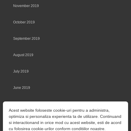
November 2019
October 2019
September 2019
August 2019
July 2019
June 2019
May 2019
Acest website foloseste cookie-uri pentru a administra,
optimiza si personaliza experienta ta de utilizare. Continuand
March 2014
si interactionand in orice mod cu acest website, esti de acord
cu folosirea cookie-urilor conform conditiilor noastre.