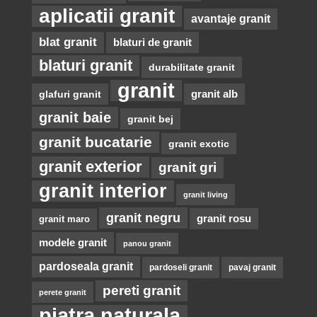
aplicatii granit
avantaje granit
blat granit
blaturi de granit
blaturi granit
durabilitate granit
granit
glafuri granit
granit alb
granit baie
granit bej
granit bucatarie
granit exotic
granit exterior
granit gri
granit interior
granit living
granit negru
granit rosu
granit maro
modele granit
panou granit
pardoseala granit
pardoseli granit
pavaj granit
pereti granit
perete granit
piatra naturala