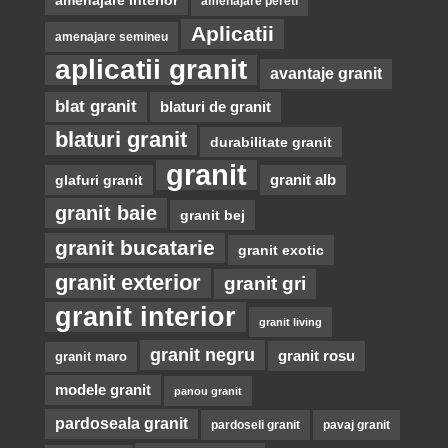
amenajare pereti
Aplicatii
amenajare semineu
aplicatii granit
avantaje granit
blat granit
blaturi de granit
blaturi granit
durabilitate granit
granit
glafuri granit
granit alb
granit baie
granit bej
granit bucatarie
granit exotic
granit exterior
granit gri
granit interior
granit living
granit negru
granit rosu
granit maro
modele granit
panou granit
pardoseala granit
pardoseli granit
pavaj granit