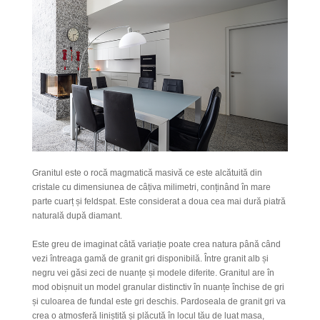
Granitul este o rocă magmatică masivă ce este alcătuită din
cristale cu dimensiunea de câțiva milimetri, conținând în mare
parte cuarț și feldspat. Este considerat a doua cea mai dură piatră
naturală după diamant.
Este greu de imaginat câtă variație poate crea natura până când
vezi întreaga
gamă de granit gri disponibilă. Între granit alb și
negru
vei
găsi zeci de nuanțe și modele diferite. Granitul are în
mod obișnuit un model granular distinctiv
în nuanțe închise de gri
și
culoarea de fundal este gri
deschis
.
Pardoseala de granit gri va
crea o atmosferă liniștită și plăcută în locul tău de luat masa,