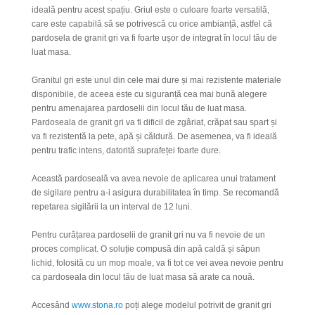
ideală pentru acest spațiu.
Griul este o culoare foarte versatilă,
care este capabilă să se potrivescă cu orice ambianță,
a
stfel că
pardosela de granit gri va fi foarte ușor de integrat în locul tău de
luat masa.
Granitul gri este unul din cele mai dure și mai rezistente materiale
disponibile, de aceea este cu siguranță cea mai bună alegere
pentru amenajarea pardoselii din locul tău de luat masa.
Pardoseala de granit gri va fi dificil de zgâriat, crăpat sau spart și
va fi rezistentă la pete, apă și căldură. De asemenea, va fi ideală
pentru trafic intens, datorită suprafeței foarte dure.
Această pardoseală va avea nevoie de aplicarea unui tratament
de sigilare pentru a-i asigura durabilitatea în timp. Se recomandă
repetarea sigilării la un interval de 12 luni.
Pentru curățarea pardoselii de granit gri nu va fi nevoie de un
proces complicat. O soluție compusă din apă caldă și săpun
lichid, folosită cu un mop moale, va fi tot ce vei avea nevoie pentru
ca pardoseala din locul tău de luat masa să arate ca nouă.
Accesând
www.stona.ro
poți alege modelul potrivit de granit gri