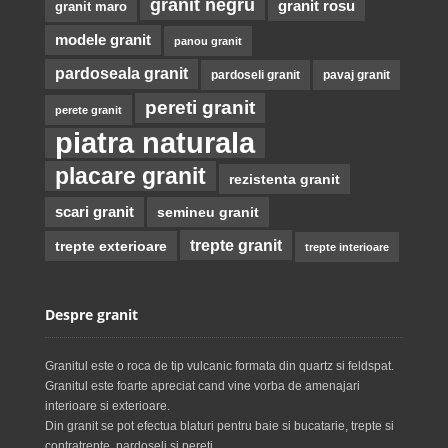
granit negru
granit rosu
granit maro
modele granit
panou granit
pardoseala granit
pardoseli granit
pavaj granit
pereti granit
perete granit
piatra naturala
placare granit
rezistenta granit
scari granit
semineu granit
trepte granit
trepte exterioare
trepte interioare
Despre granit
Granitul este o roca de tip vulcanic formata din quartz si feldspat.
Granitul este foarte apreciat cand vine vorba de amenajari
interioare si exterioare.
Din granit se pot efectua blaturi pentru baie si bucatarie, trepte si
contratrepte, pardoseli si pereti.