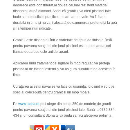
deoarece este considerat al doilea cel mai rezistent material
disponibil după diamant. Astfel că granitul va oferi piscinei tale
toate caracteristicile practice de care are nevoie. Va fi foarte
durabilă în timp
și
nu va fi afectată de expunerea prelungită la apă
și la temperaturi ridicate.
Granitul este disponibil într-o varietate de tipuri de finisaje, însă
pentru pavarea spațiului din jurul piscinei este recomandat cel
fiamat, deoarece este antiderapant.
Aplicarea unui tratament de sigilare în mod regulat, va proteja
piscina ta de factorii externi și va asigura durabilitatea acesteia în
timp.
Curățarea acestui pavaj se va face cu ușurință, folosind o soluție
special
conc
e
pută
pentru granit și un mop moale.
Pe
www.stona.ro
poți alege din peste 350 de modele de granit
pentru
pavarea spațiului din jurul piscinei tale.
Sună la 0732 334
434 şi un consultant Stona te va ajuta să faci alegerea potrivită.