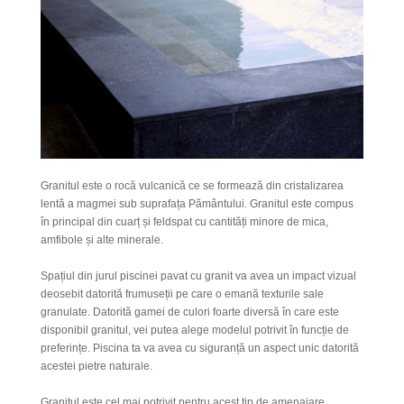
Granitul este o rocă vulcanică ce se formează din cristalizarea
lentă a magmei sub suprafața Pământului. Granitul este compus
în principal din cuarț și feldspat cu cantități minore de mica,
amfibole și alte minerale.
Spațiul din jurul piscinei pavat cu granit va avea un impact vizual
deosebit datorită frumuseții pe care o emană texturile sale
granulate. Datorită gamei de culori foarte diversă în care este
disponibil granitul, vei putea alege modelul potrivit în funcție de
preferințe. Piscina ta va avea cu siguranță un aspect unic datorită
acestei pietre naturale.
Granitul
este cel mai potrivit pentru acest tip de amenajare,