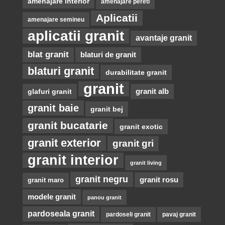
amenajare interior
amenajare pereti
Aplicatii
amenajare semineu
aplicatii granit
avantaje granit
blat granit
blaturi de granit
blaturi granit
durabilitate granit
granit
glafuri granit
granit alb
granit baie
granit bej
granit bucatarie
granit exotic
granit exterior
granit gri
granit interior
granit living
granit negru
granit rosu
granit maro
modele granit
panou granit
pardoseala granit
pardoseli granit
pavaj granit