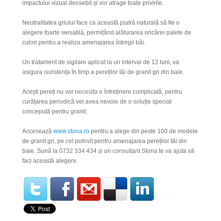
impactului vizual deosebit și vor atrage toate privirile.
Neutralitatea griului face ca această piatră naturală să fie o
alegere foarte versatilă, permițând alăturarea oricărei palete de
culori pentru a realiza amenajarea întregii băi.
Un tratament de sigilare aplicat la un interval de 12 luni, va
asigura rezistența în timp a pereților tăi de granit gri din baie.
Acești pereți nu vor necesita o întreținere complicată, pentru
curățarea periodică vei avea nevoie de o soluție special
concepută pentru granit.
Accesează
www.stona.ro
pentru a alege din
peste 100 de modele
de granit gri, pe cel potrivit pentru amenajarea
pereților tăi din
baie
. Sună la 0732 334 434 și un consultant Stona te va ajuta să
faci această alegere.