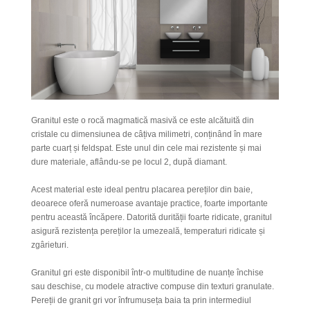
Granitul este o rocă magmatică masivă ce este alcătuită din
cristale cu dimensiunea de câțiva milimetri, conținând în mare
parte cuarț și feldspat. Este
unul
din
cele mai rezistente și mai
dure materiale, aflându-se pe locul 2, după diamant.
Acest material este ideal pentru placarea pereților din baie,
deoarece oferă numeroase avantaje practice, foarte importante
pentru această încăpere. Datorită durității foarte ridicate, granitul
asigură rezistența pereților la umezeală, temperaturi ridicate și
zgârieturi.
Granitul gri este disponibil într-o multitudine de nuanțe închise
sau deschise, cu modele atractive compuse din texturi granulate.
Pereții de granit gri vor înfrumuseța baia ta prin intermediul