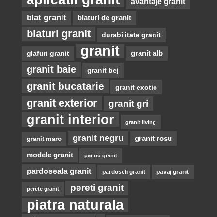
avantaje granit
blat granit
blaturi de granit
blaturi granit
durabilitate granit
granit
glafuri granit
granit alb
granit baie
granit bej
granit bucatarie
granit exotic
granit exterior
granit gri
granit interior
granit living
granit negru
granit rosu
granit maro
modele granit
panou granit
pardoseala granit
pardoseli granit
pavaj granit
pereti granit
perete granit
piatra naturala