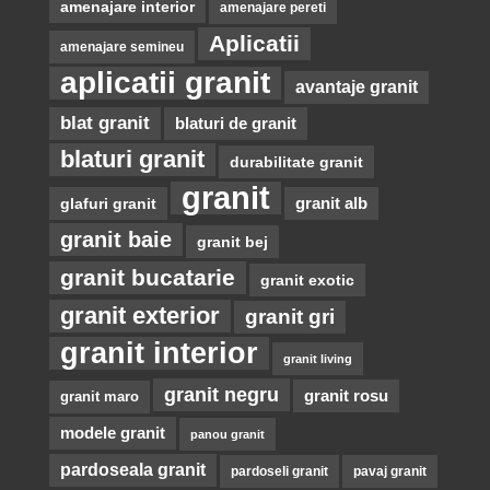
amenajare interior
amenajare pereti
Aplicatii
amenajare semineu
aplicatii granit
avantaje granit
blat granit
blaturi de granit
blaturi granit
durabilitate granit
granit
glafuri granit
granit alb
granit baie
granit bej
granit bucatarie
granit exotic
granit exterior
granit gri
granit interior
granit living
granit negru
granit rosu
granit maro
modele granit
panou granit
pardoseala granit
pardoseli granit
pavaj granit