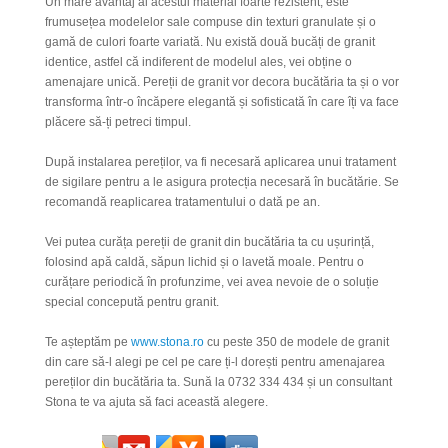
Un mare avantaj al acestui material foarte rezistent, este
frumusețea modelelor sale compuse din texturi granulate și o
gamă de culori foarte variată. Nu există două bucăți de granit
identice, astfel că indiferent de modelul ales, vei obține o
amenajare unică. Pereții de granit vor decora bucătăria ta și o vor
transforma într-o încăpere elegantă și sofisticată în care îți va face
plăcere să-ți petreci timpul.
După instalarea pereților, va fi necesară aplicarea unui tratament
de sigilare pentru a le asigura protecția necesară în bucătărie. Se
recomandă reaplicarea tratamentului o dată pe an.
Vei putea curăța pereții de granit din bucătăria ta cu ușurință,
folosind apă caldă, săpun lichid și o lavetă moale. Pentru o
curățare periodică în profunzime, vei avea nevoie de o soluție
special concepută pentru granit.
Te așteptăm pe
www.stona.ro
cu peste 350 de modele de granit
din care să-l alegi pe cel pe care ți-l dorești pentru amenajarea
pereților din bucătăria ta.
Sună la 0732 334 434 și un consultant
Stona te va ajuta să faci această alegere.