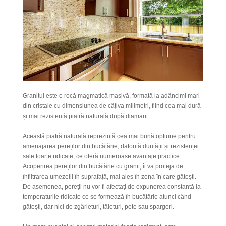
Granitul este o rocă magmatică masivă, formată la adâncimi mari
din cristale cu dimensiunea de câțiva milimetri, fiind cea mai dură
și mai rezistentă piatră naturală după diamant.
Această piatră naturală reprezintă cea mai bună opțiune pentru
amenajarea pereților din bucătărie, datorită durității și rezistenței
sale foarte ridicate, ce oferă numeroase avantaje practice.
Acoperirea pereților din bucătărie cu granit, îi va proteja de
înfiltrarea umezelii în suprafață, mai ales în zona în care gătești.
De asemenea, pereții nu vor fi afectați de expunerea constantă la
temperaturile ridicate ce se formează în bucătărie atunci când
gătești, dar nici de zgârieturi, tăieturi, pete sau spargeri.