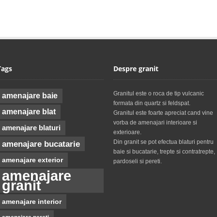
Tags
Despre granit
Granitul este o roca de tip vulcanic
amenajare baie
formata din quartz si feldspat.
amenajare blat
Granitul este foarte apreciat cand vine
vorba de amenajari interioare si
amenajare blaturi
exterioare.
Din granit se pot efectua blaturi pentru
amenajare bucatarie
baie si bucatarie, trepte si contratrepte,
amenajare exterior
pardoseli si pereti.
amenajare
granit
amenajare interior