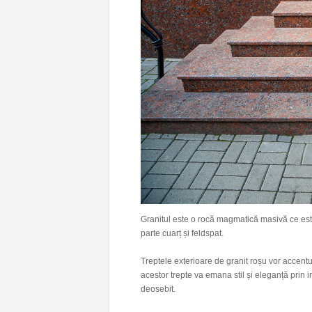
Granitul este o rocă magmatică masivă ce este
parte cuarț și feldspat.
Treptele exterioare de granit roșu vor accentua 
acestor trepte va emana stil și eleganță prin 
deosebit.