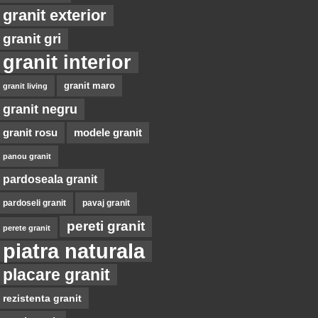
granit exterior
granit gri
granit interior
granit maro
granit living
granit negru
granit rosu
modele granit
panou granit
pardoseala granit
pardoseli granit
pavaj granit
pereti granit
perete granit
piatra naturala
placare granit
rezistenta granit