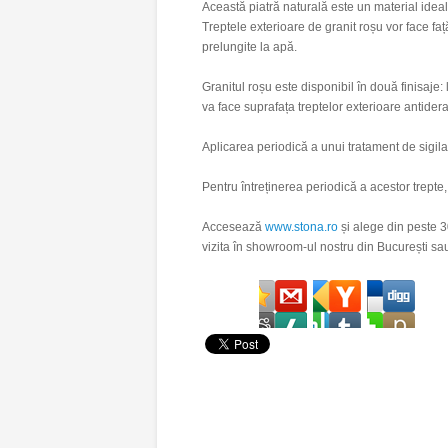
Această piatră naturală este un material ideal 
Treptele exterioare de granit roșu vor face fa
prelungite la apă.
Granitul roșu este disponibil în două finisaje
va face suprafața treptelor exterioare antider
Aplicarea periodică a unui tratament de sigilar
Pentru întreținerea periodică a acestor trepte,
Accesează
www.stona.ro
și alege din peste 3
vizita în showroom-ul nostru din București sau