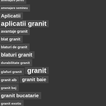
amenajare pereti
amenajare semineu
Aplicatii
aplicatii granit
avantaje granit
blat granit
blaturi de granit
blaturi granit
durabilitate granit
granit
glafuri granit
granit baie
granit alb
granit bej
granit bucatarie
granit exotic