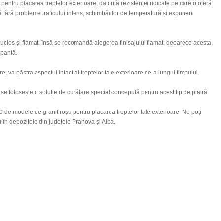
pentru placarea treptelor exterioare, datorită rezistenței ridicate pe care o oferă.
ță fără probleme traficului intens, schimbărilor de temperatură și expunerii
: lucios și fiamat, însă se recomandă alegerea finisajului fiamat, deoarece acesta
apantă.
e, va păstra aspectul intact al treptelor tale exterioare de-a lungul timpului.
 se folosește o soluție de curățare special concepută pentru acest tip de piatră.
0 de modele de granit roșu pentru placarea treptelor tale exterioare. Ne poți
 în depozitele din județele Prahova și Alba.