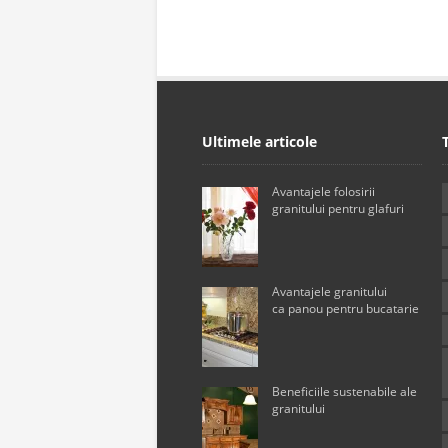
Ultimele articole
Avantajele folosirii
granitului pentru glafuri
Avantajele granitului
ca panou pentru bucatarie
Beneficiile sustenabile ale
granitului