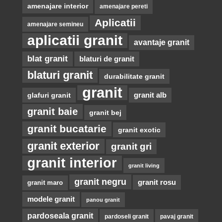
amenajare interior
amenajare pereti
Aplicatii
amenajare semineu
aplicatii granit
avantaje granit
blat granit
blaturi de granit
blaturi granit
durabilitate granit
granit
glafuri granit
granit alb
granit baie
granit bej
granit bucatarie
granit exotic
granit exterior
granit gri
granit interior
granit living
granit negru
granit rosu
granit maro
modele granit
panou granit
pardoseala granit
pardoseli granit
pavaj granit