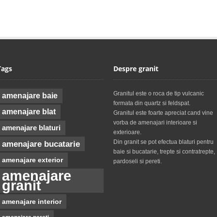
Tags
Despre granit
Granitul este o roca de tip vulcanic
amenajare baie
formata din quartz si feldspat.
amenajare blat
Granitul este foarte apreciat cand vine
vorba de amenajari interioare si
amenajare blaturi
exterioare.
Din granit se pot efectua blaturi pentru
amenajare bucatarie
baie si bucatarie, trepte si contratrepte,
amenajare exterior
pardoseli si pereti.
amenajare
granit
amenajare interior