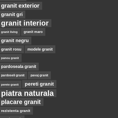
granit exterior
granit gri
granit interior
granit maro
granit living
granit negru
granit rosu
modele granit
panou granit
pardoseala granit
pardoseli granit
pavaj granit
pereti granit
perete granit
piatra naturala
placare granit
rezistenta granit