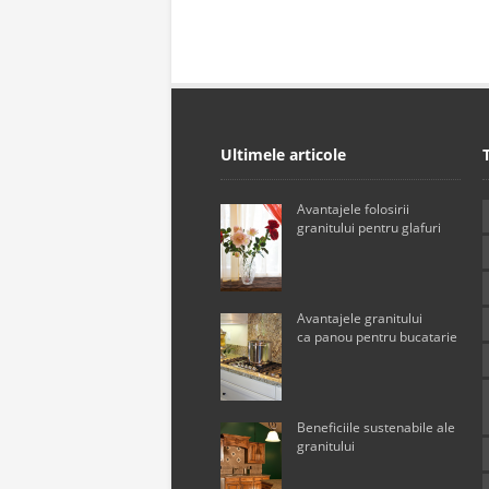
Ultimele articole
Avantajele folosirii
granitului pentru glafuri
Avantajele granitului
ca panou pentru bucatarie
Beneficiile sustenabile ale
granitului