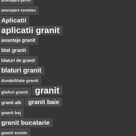
amenajare pereti
amenajare semineu
Aplicatii
aplicatii granit
avantaje granit
blat granit
blaturi de granit
blaturi granit
durabilitate granit
granit
glafuri granit
granit baie
granit alb
granit bej
granit bucatarie
granit exotic