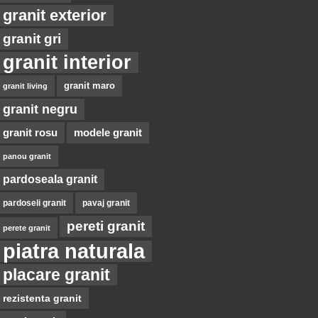
granit exterior
granit gri
granit interior
granit maro
granit living
granit negru
granit rosu
modele granit
panou granit
pardoseala granit
pardoseli granit
pavaj granit
pereti granit
perete granit
piatra naturala
placare granit
rezistenta granit