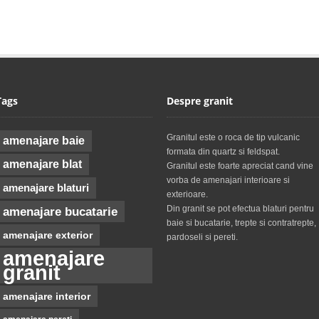
Tags
Despre granit
Granitul este o roca de tip vulcanic
amenajare baie
formata din quartz si feldspat.
amenajare blat
Granitul este foarte apreciat cand vine
vorba de amenajari interioare si
amenajare blaturi
exterioare.
Din granit se pot efectua blaturi pentru
amenajare bucatarie
baie si bucatarie, trepte si contratrepte,
amenajare exterior
pardoseli si pereti.
amenajare
granit
amenajare interior