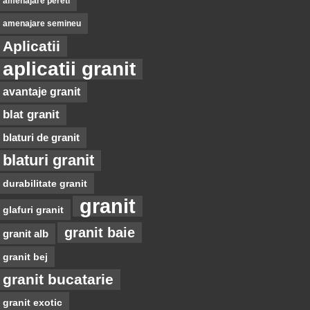
amenajare pereti
amenajare semineu
Aplicatii
aplicatii granit
avantaje granit
blat granit
blaturi de granit
blaturi granit
durabilitate granit
granit
glafuri granit
granit baie
granit alb
granit bej
granit bucatarie
granit exotic