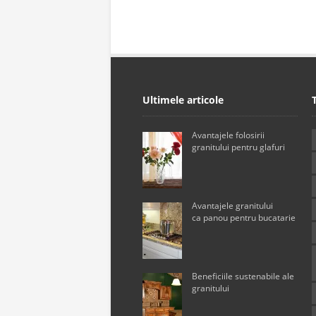
Ultimele articole
Avantajele folosirii
granitului pentru glafuri
Avantajele granitului
ca panou pentru bucatarie
Beneficiile sustenabile ale
granitului