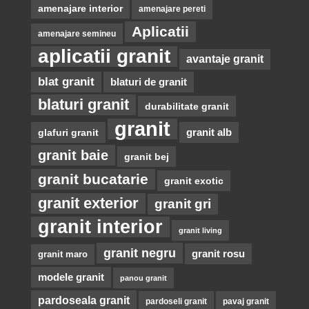
amenajare interior
amenajare pereti
Aplicatii
amenajare semineu
aplicatii granit
avantaje granit
blat granit
blaturi de granit
blaturi granit
durabilitate granit
granit
glafuri granit
granit alb
granit baie
granit bej
granit bucatarie
granit exotic
granit exterior
granit gri
granit interior
granit living
granit negru
granit rosu
granit maro
modele granit
panou granit
pardoseala granit
pardoseli granit
pavaj granit