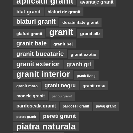
aplicatii granit
avantaje granit
blat granit
blaturi de granit
blaturi granit
durabilitate granit
granit
glafuri granit
granit alb
granit baie
granit bej
granit bucatarie
granit exotic
granit exterior
granit gri
granit interior
granit living
granit negru
granit rosu
granit maro
modele granit
panou granit
pardoseala granit
pardoseli granit
pavaj granit
pereti granit
perete granit
piatra naturala