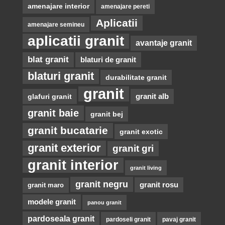
amenajare interior
amenajare pereti
Aplicatii
amenajare semineu
aplicatii granit
avantaje granit
blat granit
blaturi de granit
blaturi granit
durabilitate granit
granit
glafuri granit
granit alb
granit baie
granit bej
granit bucatarie
granit exotic
granit exterior
granit gri
granit interior
granit living
granit negru
granit rosu
granit maro
modele granit
panou granit
pardoseala granit
pardoseli granit
pavaj granit