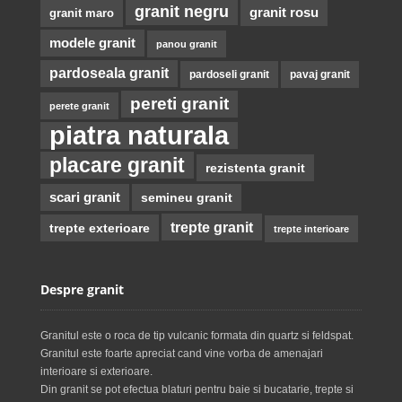
granit negru
granit rosu
granit maro
modele granit
panou granit
pardoseala granit
pardoseli granit
pavaj granit
pereti granit
perete granit
piatra naturala
placare granit
rezistenta granit
scari granit
semineu granit
trepte granit
trepte exterioare
trepte interioare
Despre granit
Granitul este o roca de tip vulcanic formata din quartz si feldspat.
Granitul este foarte apreciat cand vine vorba de amenajari
interioare si exterioare.
Din granit se pot efectua blaturi pentru baie si bucatarie, trepte si