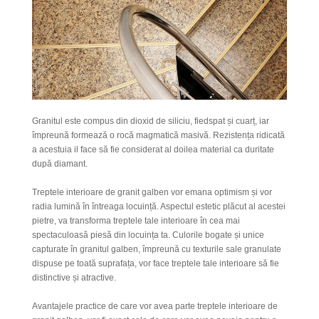
Granitul este compus din dioxid de siliciu, fiedspat și cuarț, iar
împreună formează o rocă magmatică masivă. Rezistența ridicată
a acestuia il face să fie considerat al doilea material ca duritate
după diamant.
Treptele interioare de granit galben vor emana optimism și vor
radia lumină în întreaga locuință. Aspectul estetic plăcut al acestei
pietre, va transforma treptele tale interioare în cea mai
spectaculoasă piesă din locuința ta. Culorile bogate și unice
capturate în granitul galben, împreună cu texturile sale granulate
dispuse pe toată suprafața, vor face treptele tale interioare să fie
distinctive și atractive.
Avantajele practice de care vor avea parte treptele interioare de