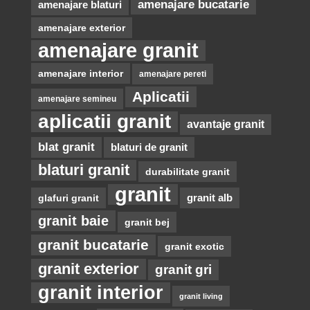
amenajare bucatarie
amenajare blaturi
amenajare exterior
amenajare granit
amenajare interior
amenajare pereti
Aplicatii
amenajare semineu
aplicatii granit
avantaje granit
blat granit
blaturi de granit
blaturi granit
durabilitate granit
granit
glafuri granit
granit alb
granit baie
granit bej
granit bucatarie
granit exotic
granit exterior
granit gri
granit interior
granit living