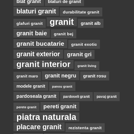
blat granit
blaturi de granit
blaturi granit
durabilitate granit
granit
glafuri granit
granit alb
granit baie
granit bej
granit bucatarie
granit exotic
granit exterior
granit gri
granit interior
granit living
granit negru
granit rosu
granit maro
modele granit
panou granit
pardoseala granit
pardoseli granit
pavaj granit
pereti granit
perete granit
piatra naturala
placare granit
rezistenta granit