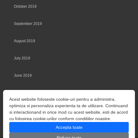
October 2019
September 2019
August 2019
July 2019
June 2019
May 2019
Acest website foloseste cookie-uri pentru a administra,
optimiza si personaliza experienta ta de utilizare. Continuand
March 2014
si interactionand in orice mod cu acest website, esti de acord
cu folosirea cookie-urilor conform conditiilor noastre.
Accepta toate
Refuza toate