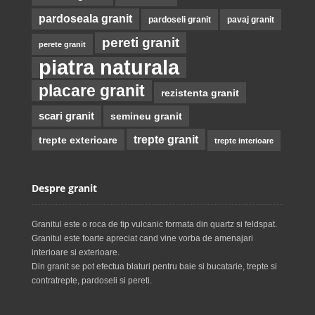
pardoseala granit
pardoseli granit
pavaj granit
pereti granit
perete granit
piatra naturala
placare granit
rezistenta granit
scari granit
semineu granit
trepte granit
trepte exterioare
trepte interioare
Despre granit
Granitul este o roca de tip vulcanic formata din quartz si feldspat.
Granitul este foarte apreciat cand vine vorba de amenajari
interioare si exterioare.
Din granit se pot efectua blaturi pentru baie si bucatarie, trepte si
contratrepte, pardoseli si pereti.