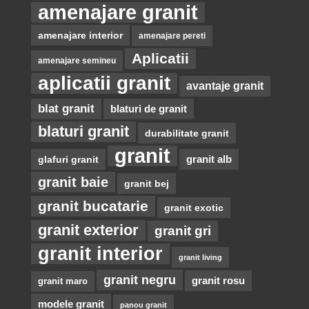
amenajare granit
amenajare interior
amenajare pereti
Aplicatii
amenajare semineu
aplicatii granit
avantaje granit
blat granit
blaturi de granit
blaturi granit
durabilitate granit
granit
glafuri granit
granit alb
granit baie
granit bej
granit bucatarie
granit exotic
granit exterior
granit gri
granit interior
granit living
granit negru
granit rosu
granit maro
modele granit
panou granit