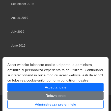
September 2019
August 2019
July 2019
June 2019
May 2019
Acest website foloseste cookie-uri pentru a administra,
optimiza si personaliza experienta ta de utilizare. Continuand
March 2014
si interactionand in orice mod cu acest website, esti de acord
cu folosirea cookie-urilor conform conditiilor noastre.
Accepta toate
Refuza toate
Copyright Depozit Granit ©. Toate drepturile rezervate.
Administreaza preferintele
Partener
Algabeth