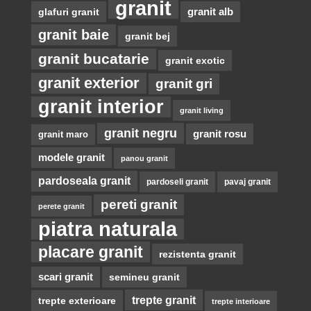
granit
glafuri granit
granit alb
granit baie
granit bej
granit bucatarie
granit exotic
granit exterior
granit gri
granit interior
granit living
granit negru
granit rosu
granit maro
modele granit
panou granit
pardoseala granit
pardoseli granit
pavaj granit
pereti granit
perete granit
piatra naturala
placare granit
rezistenta granit
scari granit
semineu granit
trepte granit
trepte exterioare
trepte interioare