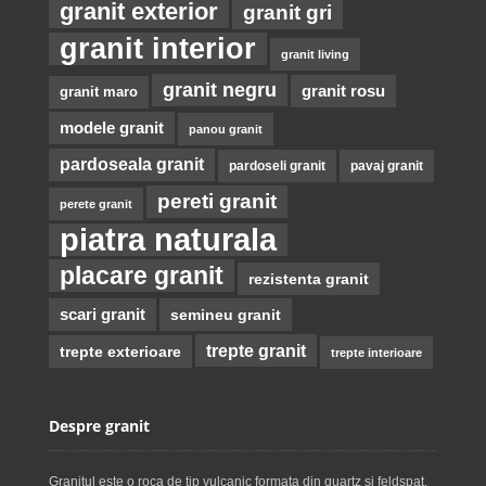
granit exterior
granit gri
granit interior
granit living
granit negru
granit rosu
granit maro
modele granit
panou granit
pardoseala granit
pardoseli granit
pavaj granit
pereti granit
perete granit
piatra naturala
placare granit
rezistenta granit
scari granit
semineu granit
trepte granit
trepte exterioare
trepte interioare
Despre granit
Granitul este o roca de tip vulcanic formata din quartz si feldspat.