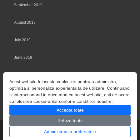
September 2019
August 2019
July 2019
June 2019
May 2019
Acest website foloseste cookie-uri pentru a administra,
optimiza si personaliza experienta ta de utilizare. Continuand
March 2014
si interactionand in orice mod cu acest website, esti de acord
cu folosirea cookie-urilor conform conditiilor noastre.
Accepta toate
Refuza toate
Copyright Depozit Granit ©. Toate drepturile rezervate.
Administreaza preferintele
Partener
Algabeth