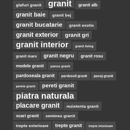
granit
glafuri granit
granit alb
granit baie
granit bej
granit bucatarie
granit exotic
granit exterior
granit gri
granit interior
granit living
granit negru
granit rosu
granit maro
modele granit
panou granit
pardoseala granit
pardoseli granit
pavaj granit
pereti granit
perete granit
piatra naturala
placare granit
rezistenta granit
scari granit
semineu granit
trepte granit
trepte exterioare
trepte interioare