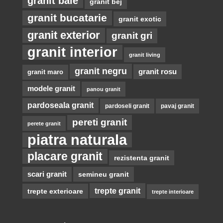
granit baie
granit bej
granit bucatarie
granit exotic
granit exterior
granit gri
granit interior
granit living
granit negru
granit rosu
granit maro
modele granit
panou granit
pardoseala granit
pardoseli granit
pavaj granit
pereti granit
perete granit
piatra naturala
placare granit
rezistenta granit
scari granit
semineu granit
trepte granit
trepte exterioare
trepte interioare