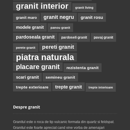
granit interior
granit living
granit negru
granit rosu
granit maro
modele granit
panou granit
pardoseala granit
pardoseli granit
pavaj granit
pereti granit
perete granit
piatra naturala
placare granit
rezistenta granit
scari granit
semineu granit
trepte granit
trepte exterioare
trepte interioare
Despre granit
Granitul este o roca de tip vulcanic formata din quartz si feldspat.
Granitul este foarte apreciat cand vine vorba de amenajari