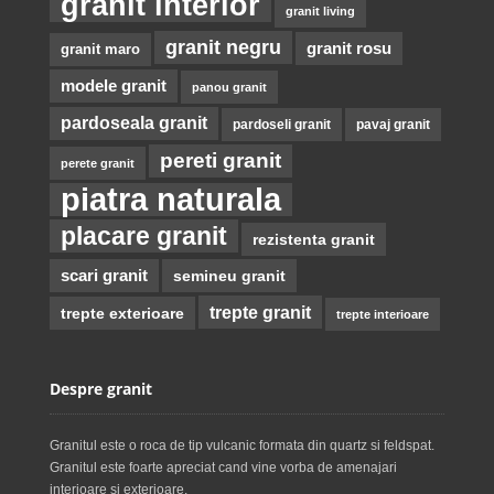
granit interior
granit living
granit negru
granit rosu
granit maro
modele granit
panou granit
pardoseala granit
pardoseli granit
pavaj granit
pereti granit
perete granit
piatra naturala
placare granit
rezistenta granit
scari granit
semineu granit
trepte granit
trepte exterioare
trepte interioare
Despre granit
Granitul este o roca de tip vulcanic formata din quartz si feldspat.
Granitul este foarte apreciat cand vine vorba de amenajari
interioare si exterioare.