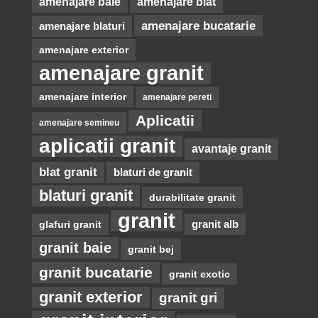
amenajare baie
amenajare blat
amenajare bucatarie
amenajare blaturi
amenajare exterior
amenajare granit
amenajare interior
amenajare pereti
Aplicatii
amenajare semineu
aplicatii granit
avantaje granit
blat granit
blaturi de granit
blaturi granit
durabilitate granit
granit
glafuri granit
granit alb
granit baie
granit bej
granit bucatarie
granit exotic
granit exterior
granit gri